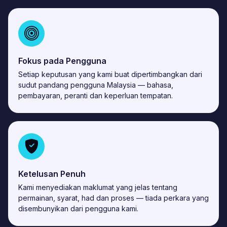
Fokus pada Pengguna
Setiap keputusan yang kami buat dipertimbangkan dari
sudut pandang pengguna Malaysia — bahasa,
pembayaran, peranti dan keperluan tempatan.
Ketelusan Penuh
Kami menyediakan maklumat yang jelas tentang
permainan, syarat, had dan proses — tiada perkara yang
disembunyikan dari pengguna kami.