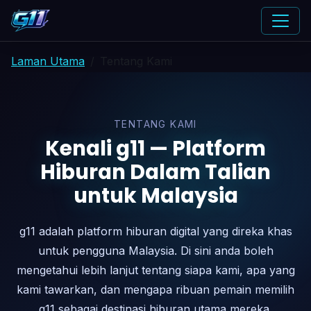
Laman Utama
Tentang Kami
TENTANG KAMI
Kenali g11 — Platform
Hiburan Dalam Talian
untuk Malaysia
g11 adalah platform hiburan digital yang direka khas
untuk pengguna Malaysia. Di sini anda boleh
mengetahui lebih lanjut tentang siapa kami, apa yang
kami tawarkan, dan mengapa ribuan pemain memilih
g11 sebagai destinasi hiburan utama mereka.