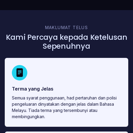
MAKLUMAT TELUS
Kami Percaya kepada Ketelusan
Sepenuhnya
Terma yang Jelas
Semua syarat penggunaan, had pertaruhan dan polisi
pengeluaran dinyatakan dengan jelas dalam Bahasa
Melayu. Tiada terma yang tersembunyi atau
membingungkan.