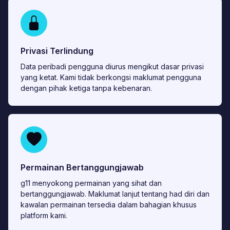
Privasi Terlindung
Data peribadi pengguna diurus mengikut dasar privasi
yang ketat. Kami tidak berkongsi maklumat pengguna
dengan pihak ketiga tanpa kebenaran.
Permainan Bertanggungjawab
g11 menyokong permainan yang sihat dan
bertanggungjawab. Maklumat lanjut tentang had diri dan
kawalan permainan tersedia dalam bahagian khusus
platform kami.