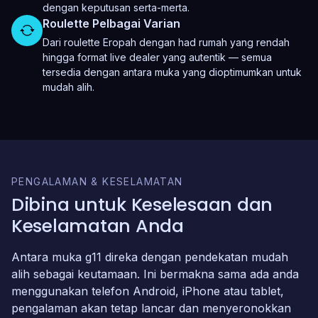
dengan keputusan serta-merta.
Roulette Pelbagai Varian
Dari roulette Eropah dengan had rumah yang rendah
hingga format live dealer yang autentik — semua
tersedia dengan antara muka yang dioptimumkan untuk
mudah alih.
PENGALAMAN & KESELAMATAN
Dibina untuk Keselesaan dan
Keselamatan Anda
Antara muka g11 direka dengan pendekatan mudah
alih sebagai keutamaan. Ini bermakna sama ada anda
menggunakan telefon Android, iPhone atau tablet,
pengalaman akan tetap lancar dan menyeronokkan