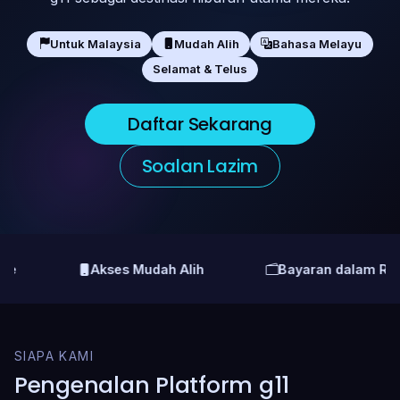
Untuk Malaysia
Mudah Alih
Bahasa Melayu
Selamat & Telus
Daftar Sekarang
Soalan Lazim
Akses Mudah Alih
Bayaran dalam RM
SIAPA KAMI
Pengenalan Platform g11