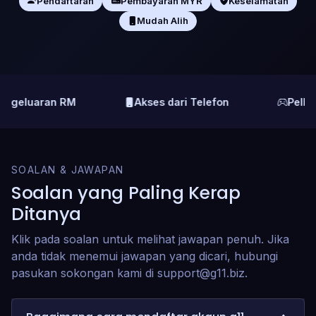
Pendaftaran
Pembayaran MYR
Keselamatan
Mudah Alih
ngeluaran RM
Akses dari Telefon
Pelbaga
SOALAN & JAWAPAN
Soalan yang Paling Kerap
Ditanya
Klik pada soalan untuk melihat jawapan penuh. Jika
anda tidak menemui jawapan yang dicari, hubungi
pasukan sokongan kami di
support@g11.biz
.