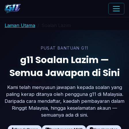
Laman Utama
Soalan Lazim
PUSAT BANTUAN G11
g11 Soalan Lazim —
Semua Jawapan di Sini
Kami telah menyusun jawapan kepada soalan yang
paling kerap ditanya oleh pengguna g11 di Malaysia.
Daripada cara mendaftar, kaedah pembayaran dalam
Ringgit Malaysia, hingga keselamatan akaun —
semuanya ada di sini.